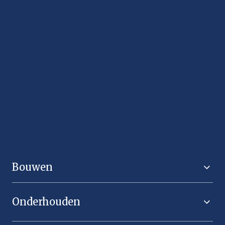
We verbinden kennis, ervaring en innovatie
om projecten te creëren waar mensen graag
wonen, werken en leven.
Bouwen
Onderhouden