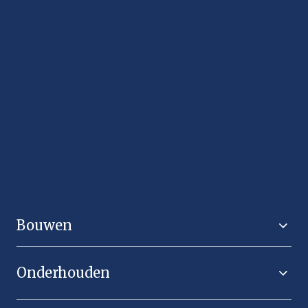
We verbinden kennis, ervaring en innovatie
om projecten te creëren waar mensen graag
wonen, werken en leven.
Bouwen
Onderhouden