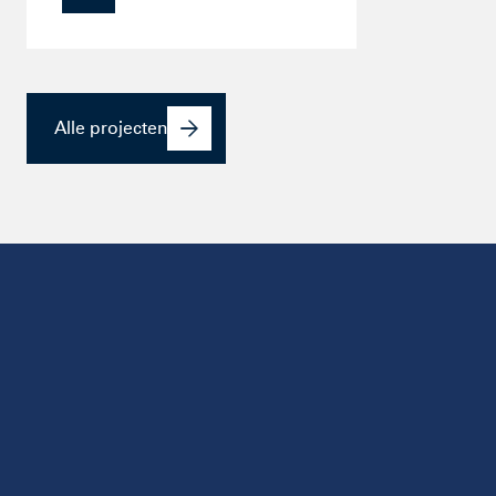
Alle projecten
Samen
bouwen
aan
duurzame projecten die
generaties
meegaan.